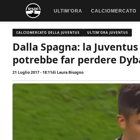
Vai
ULTIM’ORA
CALCIOMERCATO
al
contenuto
CALCIOMERCATO DELLA JUVENTUS
ULTIM'ORA JUVENTUS
Dalla Spagna: la Juventus
potrebbe far perdere Dyb
21 Luglio 2017 - 18:11
di
Laura Bisogno