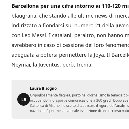
Barcellona per una cifra intorno ai 110-120 mil
blaugrana, che stando alle ultime news di mer
indirizzato a fiondarsi sul numero 21 della Juv
con Leo Messi. I catalani, peraltro, non hanno 
avrebbero in caso di cessione del loro fenomeno b
adeguata a potersi permettere la Joya. Il Barcel
Neymar, la Juventus, però, trema.
Laura Bisogno
Orgogliosamente flegrea, porto nel giornalismo la tenacia tipi
LB
occupandomi di sport e comunicazione a 360 gradi. Dopo aver 
Cattolica di Milano, ho scelto di applicare il rigore dell'analisi
nazionale è per me la naturale evoluzione di un percorso nato