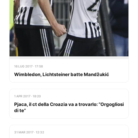
16 LUG 2017 · 17:58
Wimbledon, Lichtsteiner batte Mandžukić
1 APR 2017 · 18:20
Pjaca, il ct della Croazia va a trovarlo: “Orgogliosi
di te”
31 MAR 2017 · 12:32