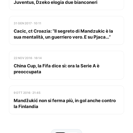
Juventus, Dzeko elogia due bianconeri
31 GEN 2017 · 10:11
Cacic, ct Croazia: “Il segreto di Mandzukic è la
sua mentalità, un guerriero vero. E su Pjaca…”
22 NOV 2016 · 16:14
China Cup, la Fifa dice sì: ora la Serie A è
preoccupata
9 OTT 2016 · 21:45
Mandžukić non si ferma più, in gol anche contro
la Finlandia