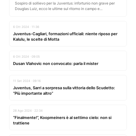
Sospiro di sollievo per la Juventus: infortunio non grave per
Douglas Luiz, ecco le ultime sul ritorno in campo e…
6 Ott 2024 · 11:36
Juventus-Cagliari, formazioni ufficiali: niente riposo per
Kalulu, le scelte di Motta
6 Ott 2024 · 09:05
Dusan Vlahovic non convocato: parla il mister
11 Set 2024 · 09:16
Juventus, Sarri a sorpresa sulla vittoria dello Scudetto:
“Più importante altro”
28 Ago 2024 · 22:34
“Finalmente!”, Koopmeiners è al settimo cielo: non si
trattiene