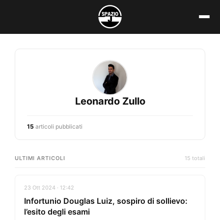
Vai
al
contenuto
Leonardo Zullo
15
articoli pubblicati
ULTIMI ARTICOLI
15 totali
23 Ott 2024 · 12:42
Infortunio Douglas Luiz, sospiro di sollievo:
l’esito degli esami