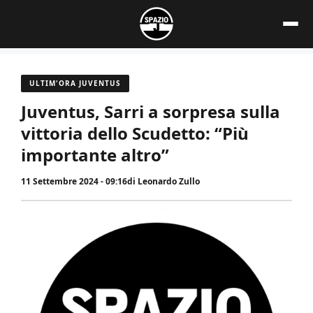
Vai
al
contenuto
ULTIM'ORA JUVENTUS
Juventus, Sarri a sorpresa sulla
vittoria dello Scudetto: “Più
importante altro”
11 Settembre 2024 - 09:16
di
Leonardo Zullo