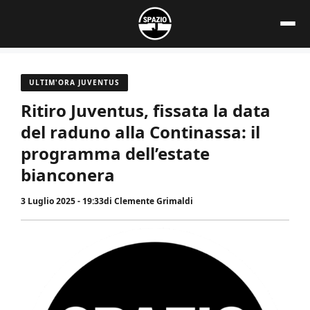
Vai
al
contenuto
ULTIM'ORA JUVENTUS
Ritiro Juventus, fissata la data
del raduno alla Continassa: il
programma dell’estate
bianconera
3 Luglio 2025 - 19:33
di
Clemente Grimaldi