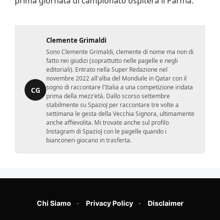
prima giornata di campionato ospiterà il Parma.
Clemente Grimaldi
Sono Clemente Grimaldi, clemente di nome ma non di
fatto nei giudizi (soprattutto nelle pagelle e negli
editoriali). Entrato nella Super Redazione nel
novembre 2022 all'alba del Mondiale in Qatar con il
sogno di raccontare l'Italia a una competizione iridata
CG
prima della mezz'età. Dallo scorso settembre
stabilmente su SpazioJ per raccontare tre volte a
settimana le gesta della Vecchia Signora, ultimamente
anche affievolita. Mi trovate anche sul profilo
Instagram di SpazioJ con le pagelle quando i
bianconeri giocano in trasferta.
Chi Siamo
Privacy Policy
Disclaimer