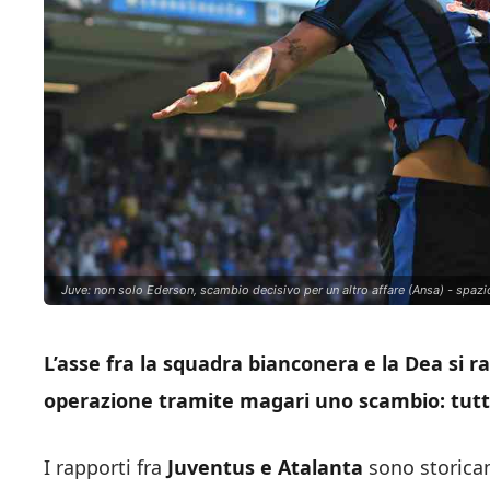
Juve: non solo Ederson, scambio decisivo per un altro affare (Ansa) - spazio
L’asse fra la squadra bianconera e la Dea si 
operazione tramite magari uno scambio: tutti 
I rapporti fra
Juventus e Atalanta
sono storicam