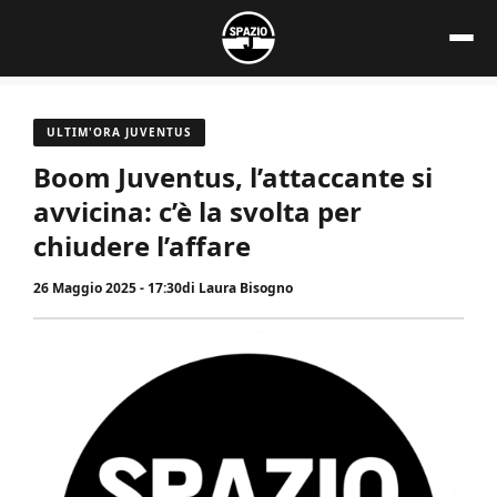
Vai
al
contenuto
ULTIM'ORA JUVENTUS
Boom Juventus, l’attaccante si
avvicina: c’è la svolta per
chiudere l’affare
26 Maggio 2025 - 17:30
di
Laura Bisogno