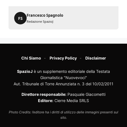
Francesco Spagnolo
FS
Redazione SpazioJ
Chi Siamo
Privacy Policy
Disclaimer
SpazioJ
è un supplemento editoriale della Testata
Giornalistica "Nuovevoci"
Aut. Tribunale di Torre Annunziata n. 3 del 10/02/2011
Direttore responsabile:
Pasquale Giacometti
Editore:
Cierre Media SRLS
Photo Credits: l’editore ha i diritti di utilizzo delle immagini presenti sul
sito.