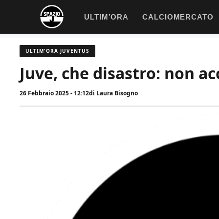
Vai
ULTIM’ORA
CALCIOMERCATO
al
contenuto
ULTIM'ORA JUVENTUS
Juve, che disastro: non a
26 Febbraio 2025 - 12:12
di
Laura Bisogno