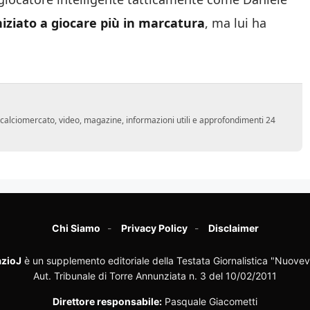
niziato a giocare più in marcatura
, ma lui ha
o, calciomercato, video, magazine, informazioni utili e approfondimenti 24
Chi Siamo
Privacy Policy
Disclaimer
zioJ
è un supplemento editoriale della Testata Giornalistica "Nuovev
Aut. Tribunale di Torre Annunziata n. 3 del 10/02/2011
Direttore responsabile:
Pasquale Giacometti