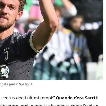
nata (ansa) SpazioJ.it
Juventus degli ultimi tempi:”
Quando c’era Sarri
il
 giocatore intelligente tatticamente come Daniele