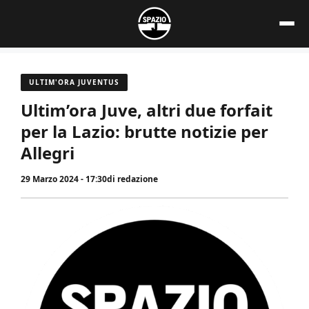
Vai
al
contenuto
ULTIM'ORA JUVENTUS
Ultim’ora Juve, altri due forfait
per la Lazio: brutte notizie per
Allegri
29 Marzo 2024 - 17:30
di
redazione