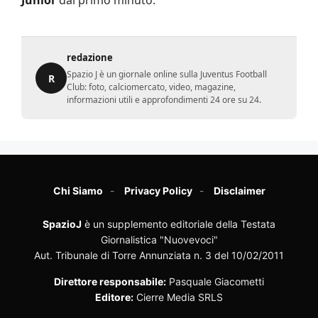
Junior
dal primo minuto.
redazione
Spazio J è un giornale online sulla Juventus Football
R
Club: foto, calciomercato, video, magazine,
informazioni utili e approfondimenti 24 ore su 24.
Chi Siamo
Privacy Policy
Disclaimer
SpazioJ
è un supplemento editoriale della Testata
Giornalistica "Nuovevoci"
Aut. Tribunale di Torre Annunziata n. 3 del 10/02/2011
Direttore responsabile:
Pasquale Giacometti
Editore:
Cierre Media SRLS