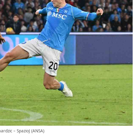
amardzic – SpazioJ (ANSA)