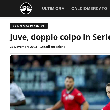
Vai
ULTIM’ORA
CALCIOMERCATO
al
contenuto
ULTIM'ORA JUVENTUS
Juve, doppio colpo in Seri
27 Novembre 2023 - 22:58
di
redazione