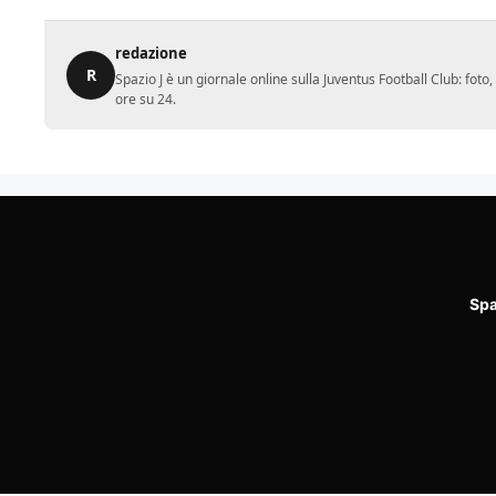
redazione
R
Spazio J è un giornale online sulla Juventus Football Club: fot
ore su 24.
Spa