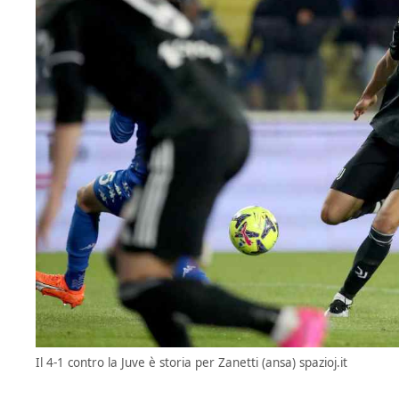
Il 4-1 contro la Juve è storia per Zanetti (ansa) spazioj.it