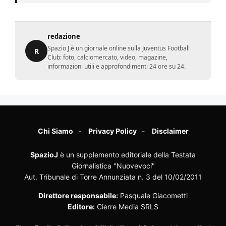
redazione
Spazio J è un giornale online sulla Juventus Football
R
Club: foto, calciomercato, video, magazine,
informazioni utili e approfondimenti 24 ore su 24.
Chi Siamo
Privacy Policy
Disclaimer
SpazioJ
è un supplemento editoriale della Testata
Giornalistica "Nuovevoci"
Aut. Tribunale di Torre Annunziata n. 3 del 10/02/2011
Direttore responsabile:
Pasquale Giacometti
Editore:
Cierre Media SRLS