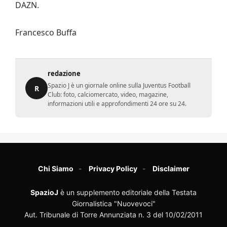
DAZN.
Francesco Buffa
redazione
Spazio J è un giornale online sulla Juventus Football
R
Club: foto, calciomercato, video, magazine,
informazioni utili e approfondimenti 24 ore su 24.
Chi Siamo
Privacy Policy
Disclaimer
SpazioJ
è un supplemento editoriale della Testata
Giornalistica "Nuovevoci"
Aut. Tribunale di Torre Annunziata n. 3 del 10/02/2011