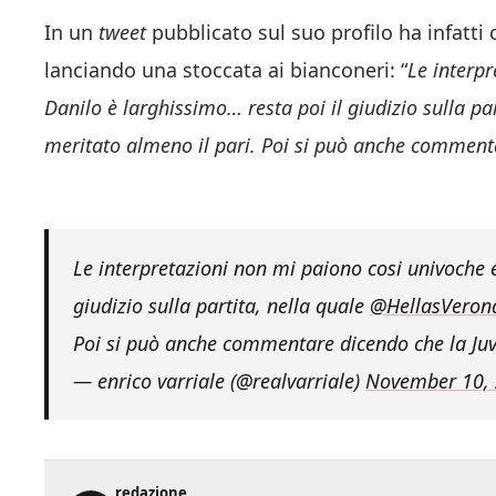
In un
tweet
pubblicato sul suo profilo ha infatti 
lanciando una stoccata ai bianconeri: “
Le interpr
Danilo è larghissimo… resta poi il giudizio sulla p
meritato almeno il pari. Poi si può anche comment
Le interpretazioni non mi paiono cosi univoche e
giudizio sulla partita, nella quale
@HellasVeron
Poi si può anche commentare dicendo che la Ju
— enrico varriale (@realvarriale)
November 10,
redazione
R
Spazio J è un giornale online sulla Juventus Football Club: fot