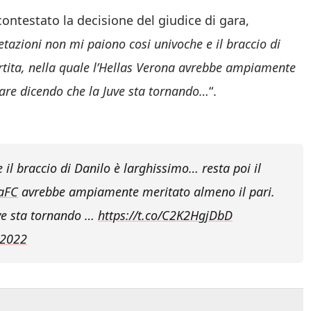
contestato la decisione del giudice di gara,
etazioni non mi paiono cosi univoche e il braccio di
artita, nella quale l’Hellas Verona avrebbe ampiamente
are dicendo che la Juve sta tornando…
“.
 il braccio di Danilo è larghissimo… resta poi il
aFC
avrebbe ampiamente meritato almeno il pari.
ve sta tornando …
https://t.co/C2K2HgjDbD
 2022
o, calciomercato, video, magazine, informazioni utili e approfondimenti 24