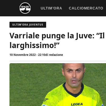
Vai
ULTIM’ORA
CALCIOMERCATO
al
contenuto
ULTIM'ORA JUVENTUS
Varriale punge la Juve: “Il
larghissimo!”
10 Novembre 2022 - 22:10
di
redazione