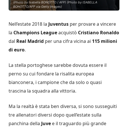
(Photo by Isabella BONOTTO / AFP) (Photo by ISABELLA
BONOTTO/AFP via Getty Images)
Nell’estate 2018 la
Juventus
per provare a vincere
la
Champions League
acquistò
Cristiano Ronaldo
dal
Real Madrid
per una cifra vicina ai
115 milioni
di euro
.
La stella portoghese sarebbe dovuta essere il
perno su cui fondare la risalita europea
bianconera, i campione che da solo o quasi
trascina la squadra alla vittoria.
Ma la realtà è stata ben diversa, si sono susseguiti
tre allenatori diversi dopo quell’estate sulla
panchina della
Juve
e il traguardo più grande