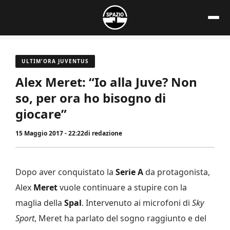
Vai
al
contenuto
ULTIM'ORA JUVENTUS
Alex Meret: “Io alla Juve? Non
so, per ora ho bisogno di
giocare”
15 Maggio 2017 - 22:22
di
redazione
Dopo aver conquistato la
Serie A
da protagonista,
Alex
Meret
vuole continuare a stupire con la
maglia della
Spal
. Intervenuto ai microfoni di
Sky
Sport
, Meret ha parlato del sogno raggiunto e del