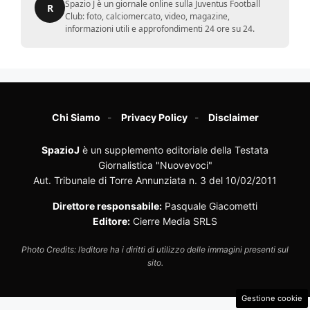
Spazio J è un giornale online sulla Juventus Football
R
Club: foto, calciomercato, video, magazine,
informazioni utili e approfondimenti 24 ore su 24.
Chi Siamo
Privacy Policy
Disclaimer
SpazioJ
è un supplemento editoriale della Testata
Giornalistica "Nuovevoci"
Aut. Tribunale di Torre Annunziata n. 3 del 10/02/2011
Direttore responsabile:
Pasquale Giacometti
Editore:
Cierre Media SRLS
Photo Credits: l’editore ha i diritti di utilizzo delle immagini presenti sul
sito.
Gestione cookie