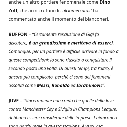
anche un altro portiere fenomenale come
Dino
Zoff
, che ai microfoni di
calciomercato.it
ha
commentato anche il momento dei bianconeri.
BUFFON
–
“Certamente l’esclusione di Gigi fa
discutere,
è un grandissimo e meritava di esserci
.
Comunque, per un portiere è difficile arrivare in fondo a
queste competizioni: io sono riuscito a conquistare il
secondo posto una volta. Di questi tempi, tra l’altro, è
ancora più complicato, perché ci sono dei fenomeni
assoluti come
Messi
,
Ronaldo
ed
Ibrahimovic
“.
JUVE
–
“Sinceramente non credo che quelle della Juve
contro Manchester City e Siviglia in Champions League,
debbano essere considerate delle imprese. I bianconeri
sono partiti male in questa stagione, è vero, ma