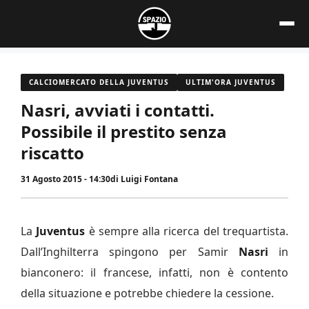
Vai
al
contenuto
CALCIOMERCATO DELLA JUVENTUS
ULTIM'ORA JUVENTUS
Nasri, avviati i contatti.
Possibile il prestito senza
riscatto
31 Agosto 2015 - 14:30
di
Luigi Fontana
La
Juventus
è sempre alla ricerca del trequartista.
Dall’Inghilterra spingono per Samir
Nasri
in
bianconero: il francese, infatti, non è contento
della situazione e potrebbe chiedere la cessione.