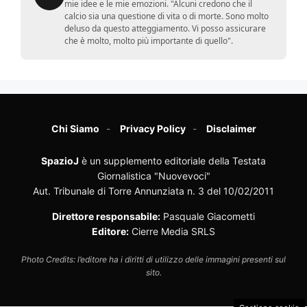
mie idee e le mie emozioni. "Alcuni credono che il
calcio sia una questione di vita o di morte. Sono molto
deluso da questo atteggiamento. Vi posso assicurare
che è molto, molto più importante di quello".
Chi Siamo
Privacy Policy
Disclaimer
SpazioJ
è un supplemento editoriale della Testata
Giornalistica "Nuovevoci"
Aut. Tribunale di Torre Annunziata n. 3 del 10/02/2011
Direttore responsabile:
Pasquale Giacometti
Editore:
Cierre Media SRLS
Photo Credits: l’editore ha i diritti di utilizzo delle immagini presenti sul
sito.