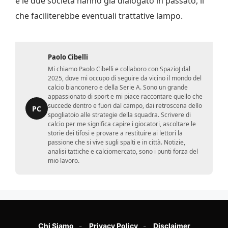
e le due società hanno già dialogato in passato, il
che faciliterebbe eventuali trattative lampo.
Paolo Cibelli
Mi chiamo Paolo Cibelli e collaboro con SpazioJ dal
2025, dove mi occupo di seguire da vicino il mondo del
calcio bianconero e della Serie A. Sono un grande
appassionato di sport e mi piace raccontare quello che
succede dentro e fuori dal campo, dai retroscena dello
PC
spogliatoio alle strategie della squadra. Scrivere di
calcio per me significa capire i giocatori, ascoltare le
storie dei tifosi e provare a restituire ai lettori la
passione che si vive sugli spalti e in città. Notizie,
analisi tattiche e calciomercato, sono i punti forza del
mio lavoro.
Chi Siamo
Privacy Policy
Disclaimer