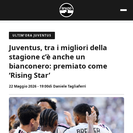
Vai
al
contenuto
ULTIM'ORA JUVENTUS
Juventus, tra i migliori della
stagione c’è anche un
bianconero: premiato come
‘Rising Star’
22 Maggio 2026 - 19:00
di
Daniele Tagliaferri