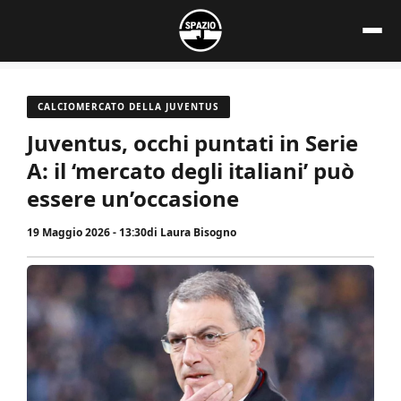
Vai
al
contenuto
CALCIOMERCATO DELLA JUVENTUS
Juventus, occhi puntati in Serie
A: il ‘mercato degli italiani’ può
essere un’occasione
19 Maggio 2026 - 13:30
di
Laura Bisogno