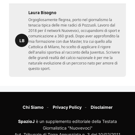
Laura Bisogno
Orgogliosamente flegrea, porto nel giornalismo la
tenacia tipica delle mie radici di Pozzuoli. Lavoro dal
2018 per il network Nuovevoci, occupandomi di sport e
comunicazione a 360 gradi. Dopo aver approfondito la
LB
mia formazione con due Master, tra cui quello alla
Cattolica di Milano, ho scelto di applicare il rigore
dell'analisi sportiva al racconto della Juventus. Scrivere
delle grandi realtà del calcio nazionale è per me la
naturale evoluzione di un percorso nato per amore di
questo sport.
Chi Siamo
Privacy Policy
Disclaimer
SpazioJ
è un supplemento editoriale della Testata
Giornalistica "Nuovevoci"
Aut. Tribunale di Torre Annunziata n. 3 del 10/02/2011