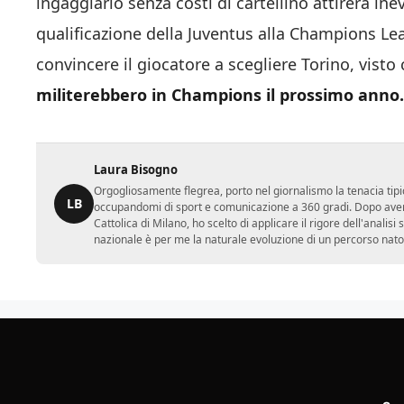
ingaggiarlo senza costi di cartellino attirerà in
qualificazione della Juventus alla Champions Le
convincere il giocatore a scegliere Torino, visto
militerebbero in Champions il prossimo anno.
Laura Bisogno
Orgogliosamente flegrea, porto nel giornalismo la tenacia tipi
LB
occupandomi di sport e comunicazione a 360 gradi. Dopo aver 
Cattolica di Milano, ho scelto di applicare il rigore dell'analisi
nazionale è per me la naturale evoluzione di un percorso nato