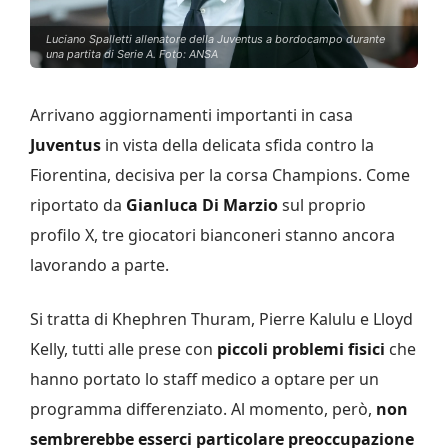
Luciano Spalletti allenatore della Juventus a bordocampo durante
una partita di Serie A. Foto: ANSA
Arrivano aggiornamenti importanti in casa
Juventus
in vista della delicata sfida contro la
Fiorentina, decisiva per la corsa Champions. Come
riportato da
Gianluca Di Marzio
sul proprio
profilo X, tre giocatori bianconeri stanno ancora
lavorando a parte.
Si tratta di Khephren Thuram, Pierre Kalulu e Lloyd
Kelly, tutti alle prese con
piccoli problemi fisici
che
hanno portato lo staff medico a optare per un
programma differenziato. Al momento, però,
non
sembrerebbe esserci particolare preoccupazione