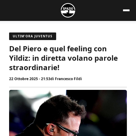
Vai
al
contenuto
ULTIM'ORA JUVENTUS
Del Piero e quel feeling con
Yildiz: in diretta volano parole
straordinarie!
22 Ottobre 2025 - 21:53
di
Francesco Fildi