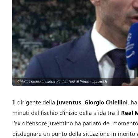
Chiellini suona la carica ai microfoni di Prime - spazioj.it
Il dirigente della
Juventus
,
Giorgio Chiellini
, ha
minuti dal fischio d’inizio della sfida tra il
Real 
l’ex difensore juventino ha parlato del moment
disdegnare un punto della situazione in merito