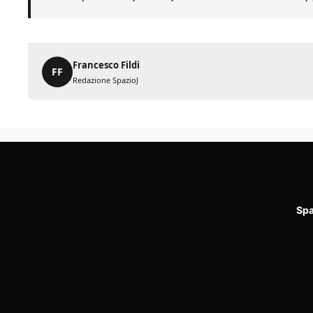
Francesco Fildi
FF
Redazione SpazioJ
Spa