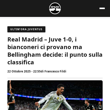
Vai
al
contenuto
ULTIM'ORA JUVENTUS
Real Madrid – Juve 1-0, i
bianconeri ci provano ma
Bellingham decide: il punto sulla
classifica
22 Ottobre 2025 - 22:55
di
Francesco Fildi