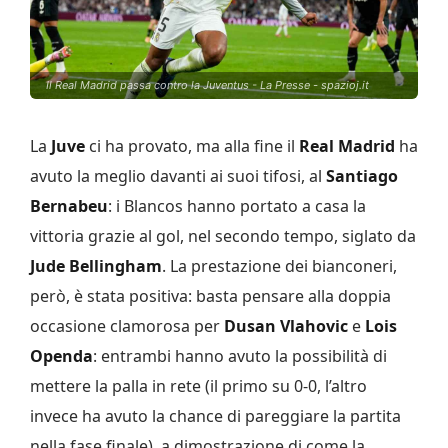
Il Real Madrid passa contro la Juventus - La Presse - spazioj.it
La
Juve
ci ha provato, ma alla fine il
Real Madrid
ha
avuto la meglio davanti ai suoi tifosi, al
Santiago
Bernabeu
: i Blancos hanno portato a casa la
vittoria grazie al gol, nel secondo tempo, siglato da
Jude Bellingham
. La prestazione dei bianconeri,
però, è stata positiva: basta pensare alla doppia
occasione clamorosa per
Dusan Vlahovic
e
Lois
Openda
: entrambi hanno avuto la possibilità di
mettere la palla in rete (il primo su 0-0, l’altro
invece ha avuto la chance di pareggiare la partita
nella fase finale), a dimostrazione di come la