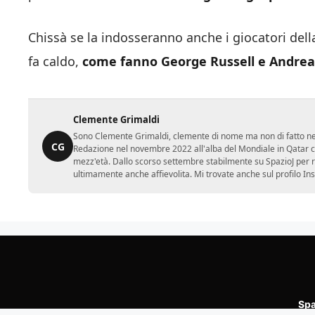
Chissà se la indosseranno anche i giocatori dell
fa caldo,
come fanno George Russell e Andrea K
Clemente Grimaldi
Sono Clemente Grimaldi, clemente di nome ma non di fatto nei gi
CG
Redazione nel novembre 2022 all'alba del Mondiale in Qatar con
mezz'età. Dallo scorso settembre stabilmente su SpazioJ per r
ultimamente anche affievolita. Mi trovate anche sul profilo In
Spa