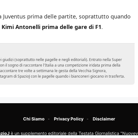
a Juventus prima delle partite, soprattutto quando
imi Antonelli prima delle gare di F1
.
udizi (soprattutto nelle pagelle e negli editoriali). Entrato nella Super
 il sogno di raccontare l'Italia a una competizione iridata prima della
accontare tre volte a settimana le gesta della Vecchia Signora,
stagram di SpazioJ con le pagelle quando i bianconeri giocano in trasferta.
Chi Siamo
Privacy Policy
Disclaimer
zioJ
è un supplemento editoriale della Testata Giornalistica "Nuovev