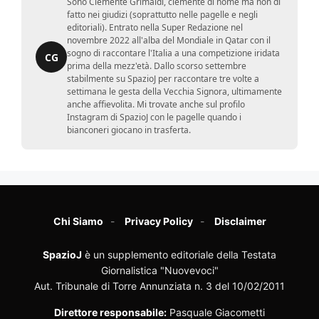
Sono Clemente Grimaldi, clemente di nome ma non di
fatto nei giudizi (soprattutto nelle pagelle e negli
editoriali). Entrato nella Super Redazione nel
novembre 2022 all'alba del Mondiale in Qatar con il
sogno di raccontare l'Italia a una competizione iridata
CG
prima della mezz'età. Dallo scorso settembre
stabilmente su SpazioJ per raccontare tre volte a
settimana le gesta della Vecchia Signora, ultimamente
anche affievolita. Mi trovate anche sul profilo
Instagram di SpazioJ con le pagelle quando i
bianconeri giocano in trasferta.
Chi Siamo
Privacy Policy
Disclaimer
SpazioJ
è un supplemento editoriale della Testata
Giornalistica "Nuovevoci"
Aut. Tribunale di Torre Annunziata n. 3 del 10/02/2011
Direttore responsabile:
Pasquale Giacometti