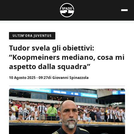
Vai
al
contenuto
ULTIM'ORA JUVENTUS
Tudor svela gli obiettivi:
“Koopmeiners mediano, cosa mi
aspetto dalla squadra”
10 Agosto 2025 - 09:27
di
Giovanni Spinazzola