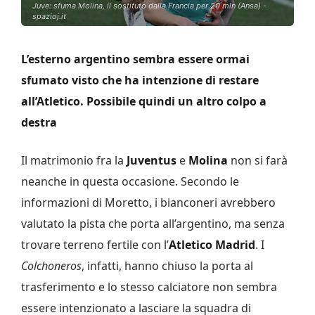
Juve: sfuma Molina, il sostituto dalla Francia per 20 mln (Ansa) -
spazioj.it
L’esterno argentino sembra essere ormai
sfumato visto che ha intenzione di restare
all’Atletico. Possibile quindi un altro colpo a
destra
Il matrimonio fra la
Juventus
e
Molina
non si farà
neanche in questa occasione. Secondo le
informazioni di Moretto, i bianconeri avrebbero
valutato la pista che porta all’argentino, ma senza
trovare terreno fertile con l’
Atletico Madrid
. I
Colchoneros
, infatti, hanno chiuso la porta al
trasferimento e lo stesso calciatore non sembra
essere intenzionato a lasciare la squadra di