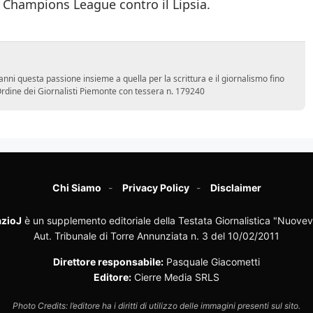
i Champions League contro il Lipsia.
nni questa passione insieme a quella per la scrittura e il giornalismo fino
l'Ordine dei Giornalisti Piemonte con tessera n. 179240
Chi Siamo
Privacy Policy
Disclaimer
zioJ
è un supplemento editoriale della Testata Giornalistica "Nuovev
Aut. Tribunale di Torre Annunziata n. 3 del 10/02/2011
Direttore responsabile:
Pasquale Giacometti
Editore:
Cierre Media SRLS
Photo Credits: l’editore ha i diritti di utilizzo delle immagini presenti sul sito.