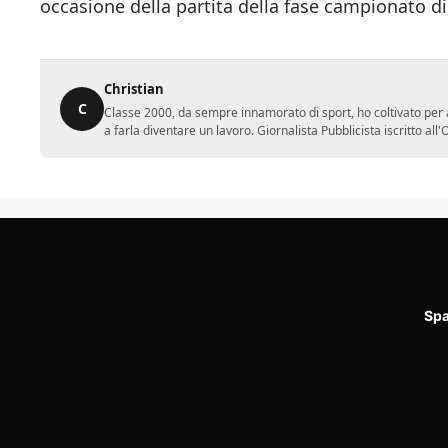
occasione della partita della fase campionato d
Christian
C
Classe 2000, da sempre innamorato di sport, ho coltivato per a
a farla diventare un lavoro. Giornalista Pubblicista iscritto al
Spa