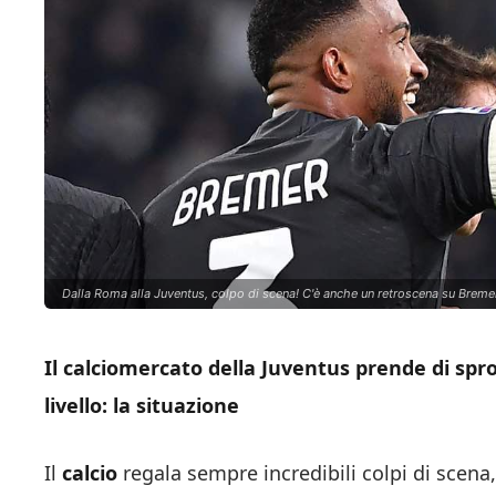
Dalla Roma alla Juventus, colpo di scena! C'è anche un retroscena su Bremer 
Il calciomercato della Juventus prende di spro
livello: la situazione
Il
calcio
regala sempre incredibili colpi di scena,