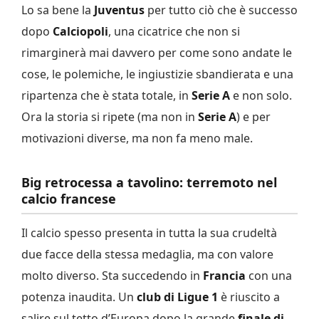
Lo sa bene la
Juventus
per tutto ciò che è successo
dopo
Calciopoli
, una cicatrice che non si
rimarginerà mai davvero per come sono andate le
cose, le polemiche, le ingiustizie sbandierata e una
ripartenza che è stata totale, in
Serie A
e non solo.
Ora la storia si ripete (ma non in
Serie A
) e per
motivazioni diverse, ma non fa meno male.
Big retrocessa a tavolino: terremoto nel
calcio francese
Il calcio spesso presenta in tutta la sua crudeltà
due facce della stessa medaglia, ma con valore
molto diverso. Sta succedendo in
Francia
con una
potenza inaudita. Un
club di Ligue 1
è riuscito a
salire sul tetto d’Europa dopo la grande
finale di