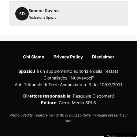
Simone Davino
SD
Redazione SpazioJ
Chi Siamo
Privacy Policy
Disclaimer
SpazioJ
è un supplemento editoriale della Testata
Giornalistica "Nuovevoci"
Aut. Tribunale di Torre Annunziata n. 3 del 10/02/2011
Direttore responsabile:
Pasquale Giacometti
Editore:
Cierre Media SRLS
Photo Credits: l’editore ha i diritti di utilizzo delle immagini presenti sul
sito.
Gestione cookie