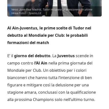
Verso Juve-Real Madrid, Tudor recupera un bianconero: le ultime
(Ansa Foto) - SpazioJ.it
Al Ain-Juventus, le prime scelte di Tudor nel
debutto al Mondiale per Club: le probabili
formazioni del match
E’ il
giorno del debutto
. La
Juventus
scende in
campo contro
l’Al Ain
nella prima giornata del
Mondiale per Club. Un obiettivo per i colori
bianconeri che hanno tutta l’intenzione di ben
figurare e mitigare così la delusione per una
stagione amara, conclusasi con la qualificazione
alla prossima Champions solo nell’ultimo turno.