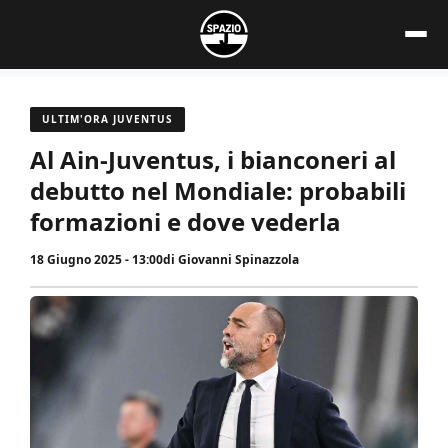
Vai
al
contenuto
ULTIM'ORA JUVENTUS
Al Ain-Juventus, i bianconeri al
debutto nel Mondiale: probabili
formazioni e dove vederla
18 Giugno 2025 - 13:00
di
Giovanni Spinazzola