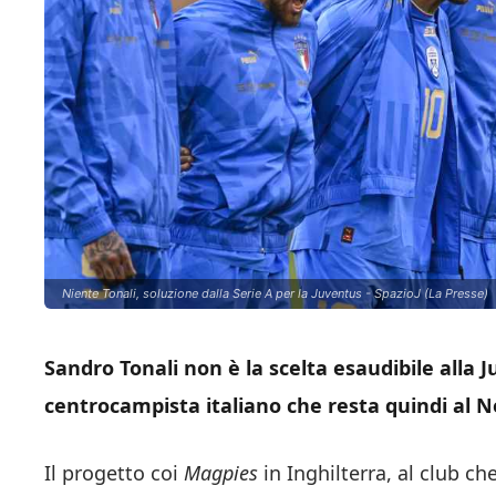
Niente Tonali, soluzione dalla Serie A per la Juventus - SpazioJ (La Presse)
Sandro Tonali non è la scelta esaudibile alla 
centrocampista italiano che resta quindi al N
Il progetto coi
Magpies
in Inghilterra, al club ch