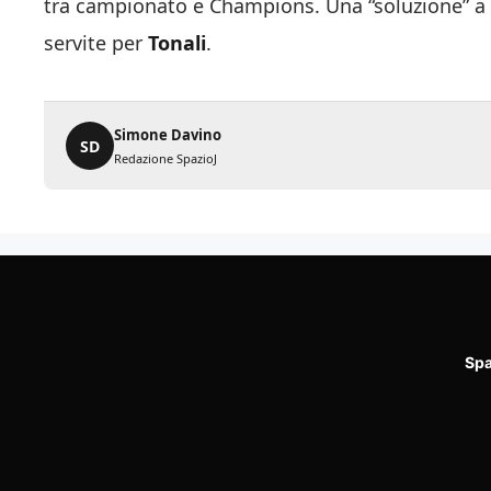
tra campionato e Champions. Una “soluzione” a c
servite per
Tonali
.
Simone Davino
SD
Redazione SpazioJ
Spa