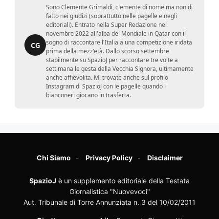
Sono Clemente Grimaldi, clemente di nome ma non di
fatto nei giudizi (soprattutto nelle pagelle e negli
editoriali). Entrato nella Super Redazione nel
novembre 2022 all'alba del Mondiale in Qatar con il
sogno di raccontare l'Italia a una competizione iridata
CG
prima della mezz'età. Dallo scorso settembre
stabilmente su SpazioJ per raccontare tre volte a
settimana le gesta della Vecchia Signora, ultimamente
anche affievolita. Mi trovate anche sul profilo
Instagram di SpazioJ con le pagelle quando i
bianconeri giocano in trasferta.
Chi Siamo
Privacy Policy
Disclaimer
SpazioJ
è un supplemento editoriale della Testata
Giornalistica "Nuovevoci"
Aut. Tribunale di Torre Annunziata n. 3 del 10/02/2011