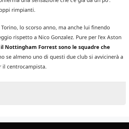
conferma una sensazione che c’è già da un po’.
oppi rimpianti.
a Torino, lo scorso anno, ma anche lui finendo
ggio rispetto a Nico Gonzalez. Pure per l’ex Aston
 il Nottingham Forrest sono le squadre che
nno se almeno uno di questi due club si avvicinerà a
r il centrocampista.