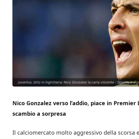
Juventus, blitz in Inghilterra: Nico Gonzalez la carta vincente - Spazioj.it (f
Nico Gonzalez verso l’addio, piace in Premier
scambio a sorpresa
Il calciomercato molto aggressivo della scorsa e