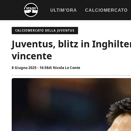
Vai
ULTIM’ORA
CALCIOMERCATO
al
contenuto
CALCIOMERCATO DELLA JUVENTUS
Juventus, blitz in Inghilt
vincente
8 Giugno 2025 - 16:58
di
Nicola Lo Conte