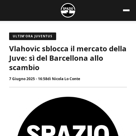
Vai
al
contenuto
ULTIM'ORA JUVENTUS
Vlahovic sblocca il mercato della
Juve: sì del Barcellona allo
scambio
7 Giugno 2025 - 16:58
di
Nicola Lo Conte