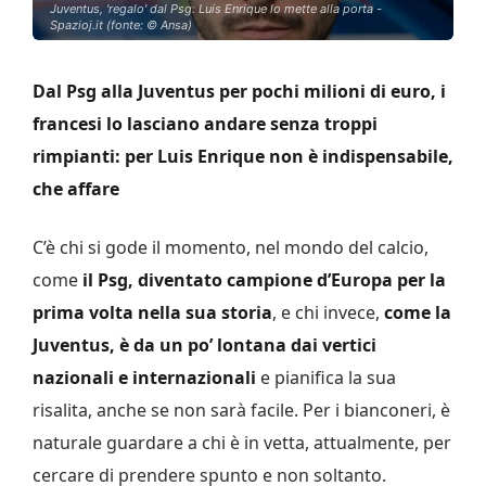
Juventus, 'regalo' dal Psg: Luis Enrique lo mette alla porta -
Spazioj.it (fonte: © Ansa)
Dal Psg alla Juventus per pochi milioni di euro, i
francesi lo lasciano andare senza troppi
rimpianti: per Luis Enrique non è indispensabile,
che affare
C’è chi si gode il momento, nel mondo del calcio,
come
il Psg, diventato campione d’Europa per la
prima volta nella sua storia
, e chi invece,
come la
Juventus, è da un po’ lontana dai vertici
nazionali e internazionali
e pianifica la sua
risalita, anche se non sarà facile. Per i bianconeri, è
naturale guardare a chi è in vetta, attualmente, per
cercare di prendere spunto e non soltanto.