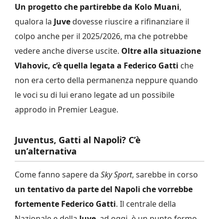
Un progetto che partirebbe da Kolo Muani
,
qualora la
Juve
dovesse riuscire a rifinanziare il
colpo anche per il 2025/2026, ma che potrebbe
vedere anche diverse uscite.
Oltre alla situazione
Vlahovic, c’è quella legata a Federico Gatti
che
non era certo della permanenza neppure quando
le voci su di lui erano legate ad un possibile
approdo in Premier League.
Juventus, Gatti al Napoli? C’è
un’alternativa
Come fanno sapere da
Sky Sport
, sarebbe in corso
un tentativo da parte del Napoli che vorrebbe
fortemente Federico Gatti
. Il centrale della
Nazionale e della
Juve
, ad oggi, è un punto fermo