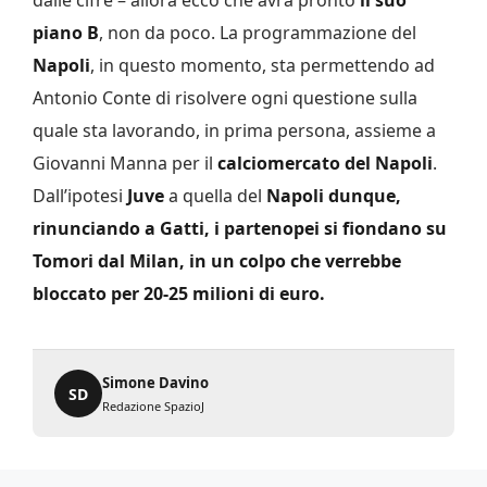
dalle cifre – allora ecco che avrà pronto
il suo
piano B
, non da poco. La programmazione del
Napoli
, in questo momento, sta permettendo ad
Antonio Conte di risolvere ogni questione sulla
quale sta lavorando, in prima persona, assieme a
Giovanni Manna per il
calciomercato del Napoli
.
Dall’ipotesi
Juve
a quella del
Napoli dunque,
rinunciando a Gatti, i partenopei si fiondano su
Tomori dal Milan, in un colpo che verrebbe
bloccato per 20-25 milioni di euro.
Simone Davino
SD
Redazione SpazioJ