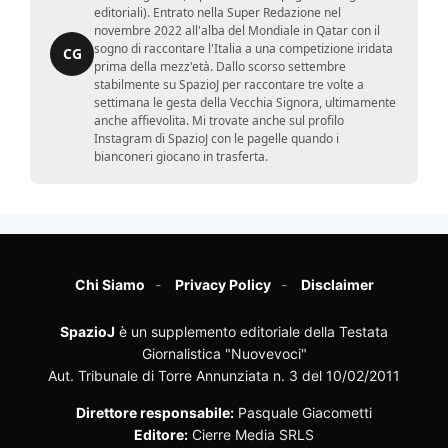
editoriali). Entrato nella Super Redazione nel
novembre 2022 all'alba del Mondiale in Qatar con il
sogno di raccontare l'Italia a una competizione iridata
CG
prima della mezz'età. Dallo scorso settembre
stabilmente su SpazioJ per raccontare tre volte a
settimana le gesta della Vecchia Signora, ultimamente
anche affievolita. Mi trovate anche sul profilo
Instagram di SpazioJ con le pagelle quando i
bianconeri giocano in trasferta.
Chi Siamo
Privacy Policy
Disclaimer
SpazioJ
è un supplemento editoriale della Testata
Giornalistica "Nuovevoci"
Aut. Tribunale di Torre Annunziata n. 3 del 10/02/2011
Direttore responsabile:
Pasquale Giacometti
Editore:
Cierre Media SRLS