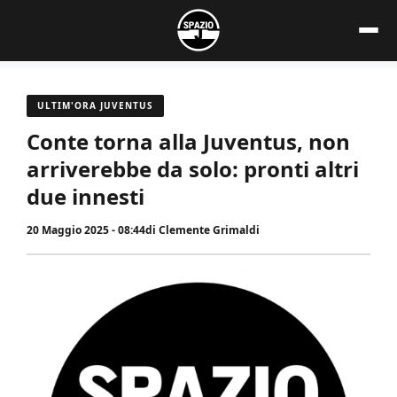
Vai
al
contenuto
ULTIM'ORA JUVENTUS
Conte torna alla Juventus, non
arriverebbe da solo: pronti altri
due innesti
20 Maggio 2025 - 08:44
di
Clemente Grimaldi