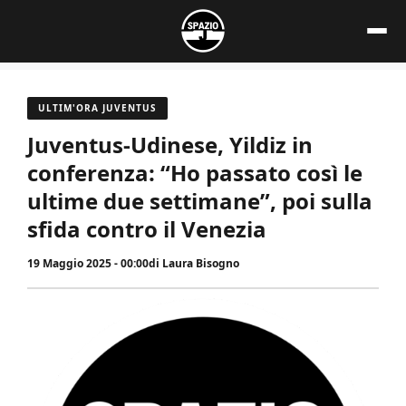
Vai
al
contenuto
ULTIM'ORA JUVENTUS
Juventus-Udinese, Yildiz in
conferenza: “Ho passato così le
ultime due settimane”, poi sulla
sfida contro il Venezia
19 Maggio 2025 - 00:00
di
Laura Bisogno