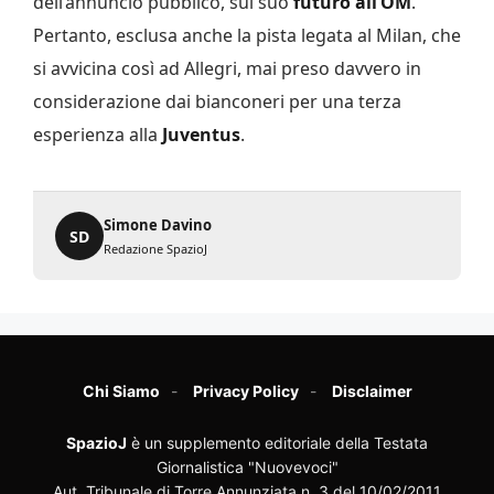
dell’annuncio pubblico, sul suo
futuro all’OM
.
Pertanto, esclusa anche la pista legata al Milan, che
si avvicina così ad Allegri, mai preso davvero in
considerazione dai bianconeri per una terza
esperienza alla
Juventus
.
Simone Davino
SD
Redazione SpazioJ
Chi Siamo
Privacy Policy
Disclaimer
SpazioJ
è un supplemento editoriale della Testata
Giornalistica "Nuovevoci"
Aut. Tribunale di Torre Annunziata n. 3 del 10/02/2011