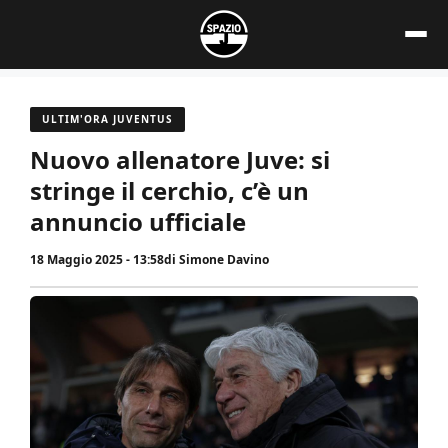
Vai
al
contenuto
ULTIM'ORA JUVENTUS
Nuovo allenatore Juve: si
stringe il cerchio, c’è un
annuncio ufficiale
18 Maggio 2025 - 13:58
di
Simone Davino