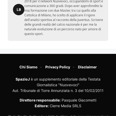
2018 per il network Nuovevoci, occupandomi di sport e
comunicazione a 360 gradi. Dopo aver approfondito la
LB
mia formazione con due Master, tra cui quello alla
Cattolica di Milano, ho scelto di applicare il rigore
dell'analisi sportiva al racconto della Juventus. Scrivere
delle grandi realtà del calcio nazionale è per me la
naturale evoluzione di un percorso nato per amore di
questo sport.
Chi Siamo
Privacy Policy
Disclaimer
SpazioJ
è un supplemento editoriale della Testata
Giornalistica "Nuovevoci"
Aut. Tribunale di Torre Annunziata n. 3 del 10/02/2011
Direttore responsabile:
Pasquale Giacometti
Editore:
Cierre Media SRLS