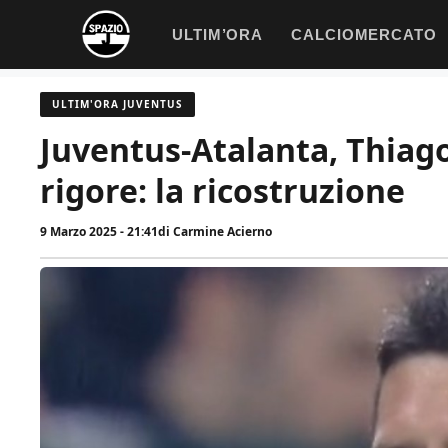
Vai
ULTIM’ORA
CALCIOMERCATO
al
contenuto
ULTIM'ORA JUVENTUS
Juventus-Atalanta, Thiago
rigore: la ricostruzione
9 Marzo 2025 - 21:41
di
Carmine Acierno