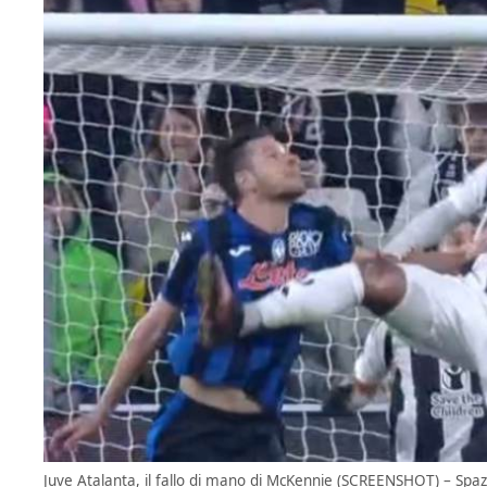
Juve Atalanta, il fallo di mano di McKennie (SCREENSHOT) – Spazi