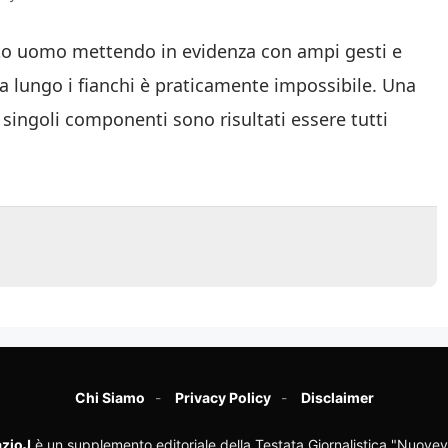
arto uomo mettendo in evidenza con ampi gesti e
a lungo i fianchi è praticamente impossibile. Una
 singoli componenti sono risultati essere tutti
.
Chi Siamo
Privacy Policy
Disclaimer
zioJ
è un supplemento editoriale della Testata Giornalistica "Nuovev