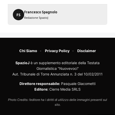
Francesco Spagnolo
FS
Redazione SpazioJ
Chi Siamo
Privacy Policy
Disclaimer
SpazioJ
è un supplemento editoriale della Testata
Giornalistica "Nuovevoci"
Aut. Tribunale di Torre Annunziata n. 3 del 10/02/2011
Direttore responsabile:
Pasquale Giacometti
Editore:
Cierre Media SRLS
Photo Credits: l’editore ha i diritti di utilizzo delle immagini presenti sul
sito.