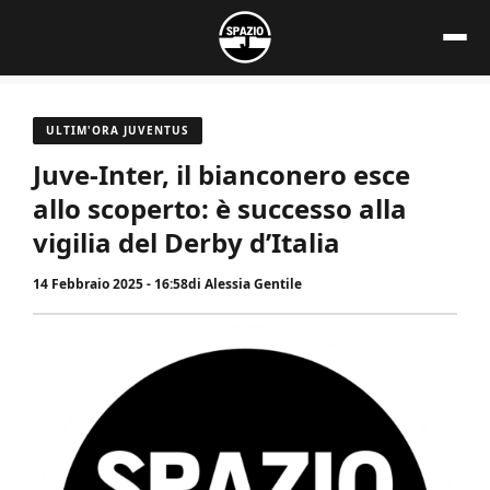
Vai
al
contenuto
ULTIM'ORA JUVENTUS
Juve-Inter, il bianconero esce
allo scoperto: è successo alla
vigilia del Derby d’Italia
14 Febbraio 2025 - 16:58
di
Alessia Gentile